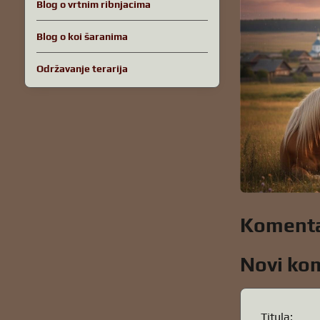
Blog o vrtnim ribnjacima
Blog o koi šaranima
Održavanje terarija
Komenta
Novi ko
Titula: