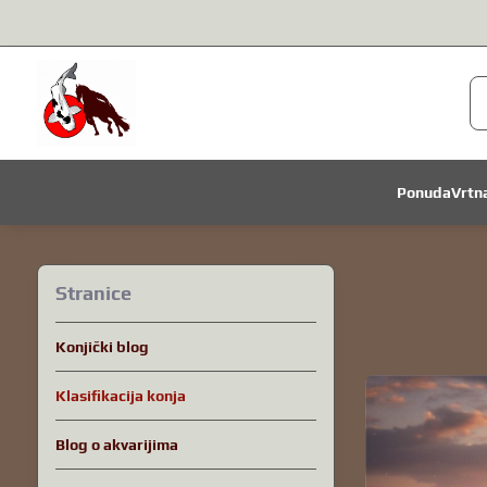
Ponuda
Vrtn
Stranice
Konjički blog
Klasifikacija konja
Blog o akvarijima