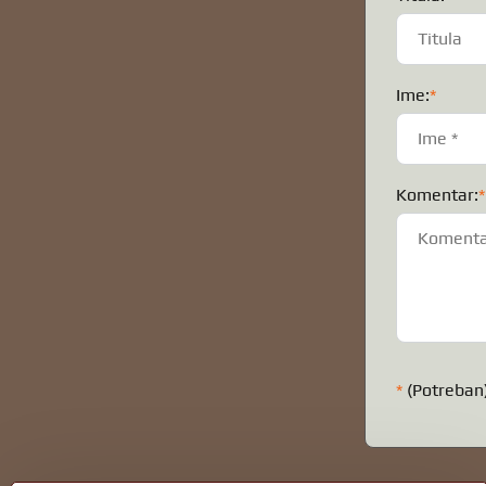
Ime:
*
Komentar:
*
*
(Potreban