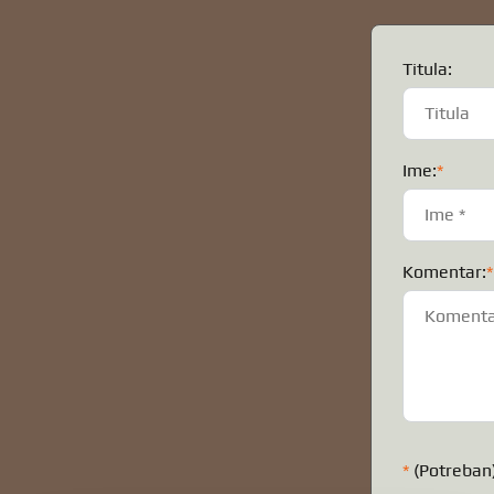
Titula:
Ime:
*
Komentar:
*
*
(Potreban