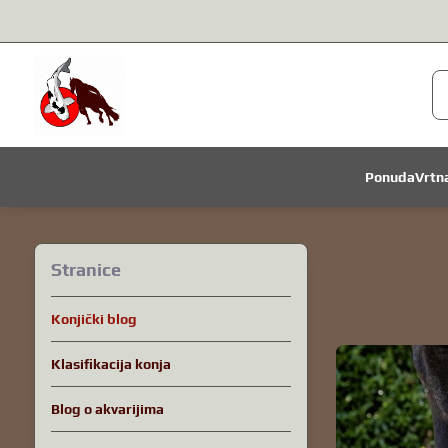
Ponuda
Vrtn
Stranice
Konjički blog
Klasifikacija konja
Blog o akvarijima