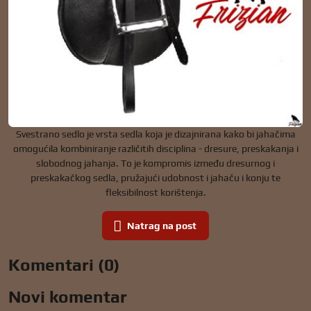
Svestrano sedlo je vrsta sedla koja je dizajnirana kako bi jahačima
omogućila kombiniranje različitih disciplina - dresure, preskakanja i
slobodnog jahanja. To je kompromis između dresurnog i
preskakačkog sedla, pružajući udobnost i jahaču i konju te
fleksibilnost korištenja.
Natrag na post
Komentari (0)
Novi komentar