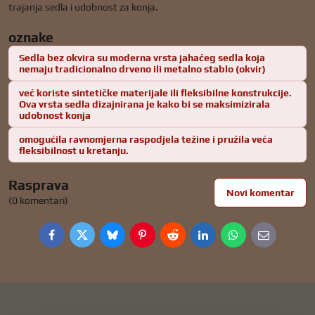
trajanja sedla i udobnost za konja.
oznake
Sedla bez okvira su moderna vrsta jahaćeg sedla koja
nemaju tradicionalno drveno ili metalno stablo (okvir)
već koriste sintetičke materijale ili fleksibilne konstrukcije.
Ova vrsta sedla dizajnirana je kako bi se maksimizirala
udobnost konja
omogućila ravnomjerna raspodjela težine i pružila veća
fleksibilnost u kretanju.
Rasprava
Novi komentar
(0 komentari)
Facebook
Twitter
Bluesky
Pinterest
Reddit
LinkedIn
WhatsApp
E-
mail