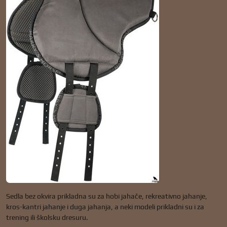
Sedla bez okvira prikladna su za hobi jahače, rekreativno jahanje,
kros-kantri jahanje i duga jahanja, a neki modeli prikladni su i za
trening ili školsku dresuru.