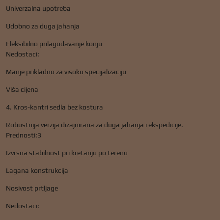
Univerzalna upotreba
Udobno za duga jahanja
Fleksibilno prilagođavanje konju
Nedostaci:
Manje prikladno za visoku specijalizaciju
Viša cijena
4. Kros-kantri sedla bez kostura
Robustnija verzija dizajnirana za duga jahanja i ekspedicije.
Prednosti:3
Izvrsna stabilnost pri kretanju po terenu
Lagana konstrukcija
Nosivost prtljage
Nedostaci: