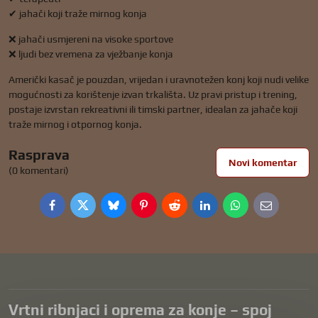
✔ jahači koji traže mirnog konja
❌ jahači usmjereni na visoke sportove
❌ ljudi bez vremena za vježbanje konja
Američki kasač je pouzdan, vrijedan i uravnotežen konj koji nudi velike
mogućnosti za korištenje izvan trkališta. Uz pravi pristup i trening,
postaje izvrstan rekreativni ili timski partner, idealan za jahače koji
traže mirnog i otpornog konja.
Rasprava
Novi komentar
(0 komentari)
Facebook
Twitter
Bluesky
Pinterest
Reddit
LinkedIn
WhatsApp
E-
mail
Vrtni ribnjaci i oprema za konje – spoj