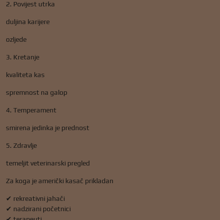
2. Povijest utrka
duljina karijere
ozljede
3. Kretanje
kvaliteta kas
spremnost na galop
4. Temperament
smirena jedinka je prednost
5. Zdravlje
temeljit veterinarski pregled
Za koga je američki kasač prikladan
✔ rekreativni jahači
✔ nadzirani početnici
✔ terapeuti