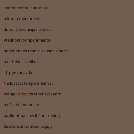
spremnost na suradnju
miran temperament
dobra tolerancija na stres
Prednosti temperamenta:
pogodan i za manje iskusne jahače
mentalno stabilan
strpljiv i pouzdan
Nedostaci temperamenta:
manje "iskre" za vrhunski sport
može biti tvrdoglav
naviknut na specifičan trening
Životni stil i zahtjevi uzgoja