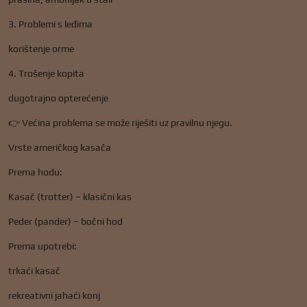
3. Problemi s leđima
korištenje orme
4. Trošenje kopita
dugotrajno opterećenje
👉 Većina problema se može riješiti uz pravilnu njegu.
Vrste američkog kasača
Prema hodu:
Kasač (trotter) – klasični kas
Peder (pander) – bočni hod
Prema upotrebi:
trkaći kasač
rekreativni jahaći konj