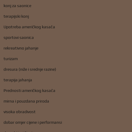
konj za saonice
terapijski konj
Upotreba američkog kasača
sportovi saonica
rekreativno jahanje
turizam
dresura (niže i srednje razine)
terapija jahanja
Prednosti američkog kasača
mirna i pouzdana priroda
visoka obradivost
dobar omjer cijene i performansi