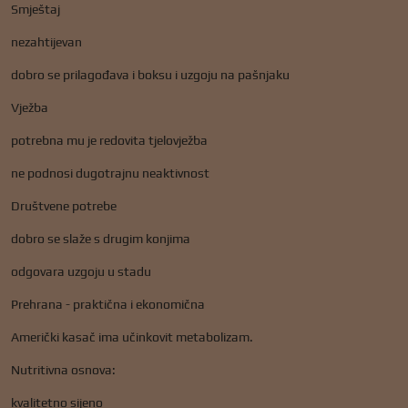
Smještaj
nezahtijevan
dobro se prilagođava i boksu i uzgoju na pašnjaku
Vježba
potrebna mu je redovita tjelovježba
ne podnosi dugotrajnu neaktivnost
Društvene potrebe
dobro se slaže s drugim konjima
odgovara uzgoju u stadu
Prehrana - praktična i ekonomična
Američki kasač ima učinkovit metabolizam.
Nutritivna osnova:
kvalitetno sijeno