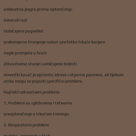
adekvatna jezgra prema opterećenju
minerali i sol
Uobičajene pogreške:
prekomjerno hranjenje nakon završetka trkaće karijere
nagle promjene u hrani
Zdravstveno stanje i uobičajene bolesti
Američki kasač je općenito zdrava i otporna pasmina, ali tijekom
utrka mogu se pojaviti specifični problemi.
Najčešći zdravstveni problemi:
1. Problemi sa zglobovima i tetivama
preopterećenje u trkaćem treningu
2. Respiratorni problemi
prašina, amonijak u štali