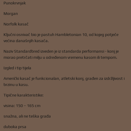
Punokrvnjak
Morgan
Norfolk kasač
Ključni osnivač bio je pastuh Hambletonian 10, od kojeg potječe
većina današnjih kasača.
Naziv Standardbred izveden je iz standarda performansi - konj je
morao pretrčati milju u određenom vremenu kasom ili tempom.
Izgled i tip tijela
Američki kasač je funkcionalan, atletski konj, građen za izdržljivost i
brzinu u kasu.
Tipične karakteristike:
visina: 150 – 165 cm
snažna, ali ne teška građa
duboka prsa