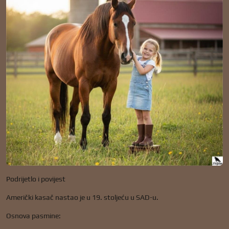
Podrijetlo i povijest
Američki kasač nastao je u 19. stoljeću u SAD-u.
Osnova pasmine: