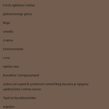
čvrsti zglobovi i tetive
jednostavnija glava
Boje:
smeđa
crvena
tamnosmeđa
crna
rijetko siva
Karakter i temperament
Jedna od najvećih prednosti američkog kasača je njegova
ujednačena i mirna narav.
Tipične karakteristike:
vrijedan