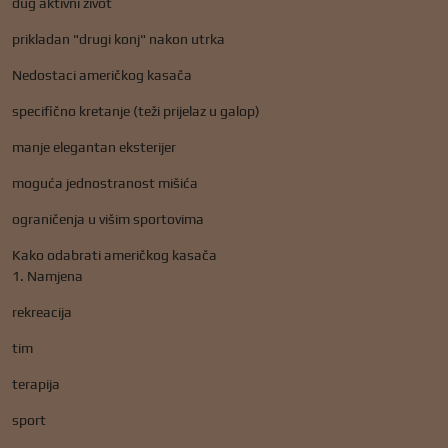
dug aktivni život
prikladan "drugi konj" nakon utrka
Nedostaci američkog kasača
specifično kretanje (teži prijelaz u galop)
manje elegantan eksterijer
moguća jednostranost mišića
ograničenja u višim sportovima
Kako odabrati američkog kasača
1. Namjena
rekreacija
tim
terapija
sport